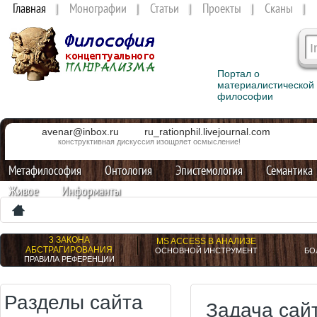
Главная
Монографии
Статьи
Проекты
Сканы
Портал о
материалистической
философии
avenar@inbox.ru
ru_rationphil.livejournal.com
конструктивная дискуссия изощряет осмысление!
Метафилософия
Онтология
Эпистемология
Семантика
Живое
Информанты
3 ЗАКОНА
MS ACCESS В АНАЛИЗЕ
АБСТРАГИРОВАНИЯ
ОСНОВНОЙ ИНСТРУМЕНТ
БО
ПРАВИЛА РЕФЕРЕНЦИИ
Разделы сайта
Задача сай