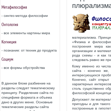
плюрализм
Метафилософия
- синтез метода философии
Онтология
- все элементы картины мира
материализма. Принц
Когниция
«Физика и философия
построения мира ка
- познание: от техник до продукта
организации и математ
рода схемы - и как т
Социум
следовать равно же п
Кому именно из числа
- все формы обустройства
сайта - конечно же,
интересующихся пробл
Конечно, сайт открыт
В данном блоке разбиение на
характерных интересов
разделы следует тематическому
столь существенно об
принципу. Разделение сайта по
философской концепци
специфике формата и объема
Допускают ли материал
дано в других меню. Основные
пригодны и для такого
тематические разделы сайта
построенные в гипоте