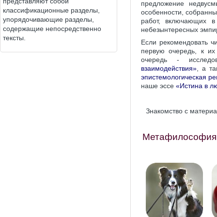
представляют собой
предложение недвусм
классификационные разделы,
особенности, собранн
упорядочивающие разделы,
работ, включающих в
содержащие непосредственно
небезынтересных эмпи
тексты.
Если рекомендовать чи
первую очередь, к их
очередь - исслед
взаимодействия»
, а т
эпистемологическая ре
наше эссе
«Истина в л
Знакомство с материа
Метафилософия