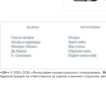
ВАЖНО
ЧИТАТЕЛЯМ
Список авторов
Отзывы
Авторы в переводах
Карта сайта
Феномен «Ленин»
Мои статьи
Де Лориан
Обратная связь
А. Соломоник
English version (old)
«18+»
© 2001-2026 «Философия концептуального плюрализма».
В
Администрация не ответственна за оценки и мнения сторонних авт