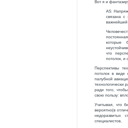
Вот я и фантазир
AS: Hапряж
связана с 
важнейшей 
Человечест
постоянна
которые 
неустойчив
что перспе
потолок, и
Перспективы тех
потолок в виде 
палубной авиаци
технологически р
ради того, чтоб
свою пользу: впл
Учитывая, что б
вероятно(в отлич
недоразвитых с
специалистов,