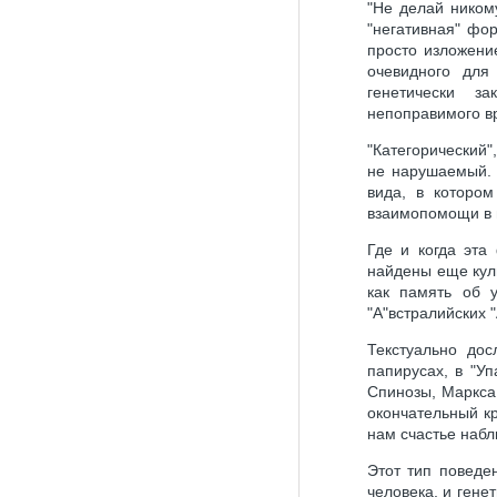
"Не делай ником
"негативная" фо
просто изложение
очевидного для
генетически з
непоправимого вр
"Категорический"
не нарушаемый. 
вида, в которо
взаимопомощи в г
Где и когда эта
найдены еще куль
как память об у
"А"встралийских "
Текстуально дос
папирусах, в "У
Спинозы, Маркса…
окончательный кр
нам счастье набл
Этот тип поведе
человека, и гене