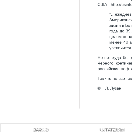
США - http://usinf
"…ежеднев
Американск
жизни в Бот
года до 39
целом по к
менее 40 м
увеличится
Но нет худа без
Черного контине
российские нефт
Так что не все т
© Л. Лузан
ВАЖНО
ЧИТАТЕЛЯМ