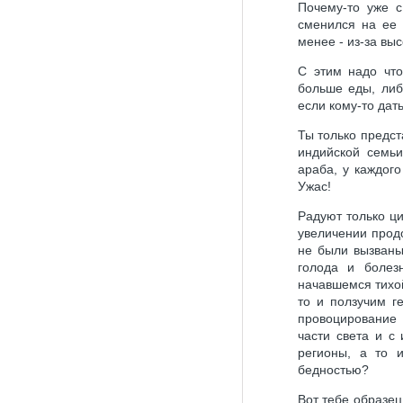
Почему-то уже с
сменился на ее 
менее - из-за вы
С этим надо что
больше еды, либ
если кому-то дат
Ты только предст
индийской семьи
араба, у каждог
Ужас!
Радуют только ц
увеличении прод
не были вызваны
голода и болез
начавшемся тихо
то и ползучим г
провоцирование 
части света и с
регионы, а то 
бедностью?
Вот тебе образец