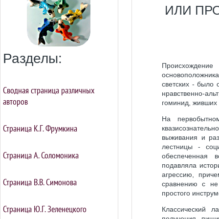
ИЛИ ПР
Разделы:
Происхождени
основоположника
светских - было
Сводная страница различных
нравственно-аль
авторов
гоминид, живших 
На первобытно
Страница К.Г. Фрумкина
квазисознатель
выживания и раз
лестницы - соц
Страница А. Соломоника
обеспеченная 
подавляла истор
агрессию, прич
Страница В.В. Симонова
сравнению с не
простого инструм
Страница Ю.Г. Зеленецкого
Классический л
получения пищи