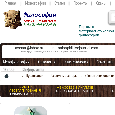
Главная
Монографии
Статьи
Проекты
Сканы
Портал о
материалистической
философии
avenar@inbox.ru
ru_rationphil.livejournal.com
конструктивная дискуссия изощряет осмысление!
Метафилософия
Онтология
Эпистемология
Семантика
Живое
Информанты
→
Публикации
→
Различные авторы
→ «Конец эволюции или
3 ЗАКОНА
MS ACCESS В АНАЛИЗЕ
АБСТРАГИРОВАНИЯ
ОСНОВНОЙ ИНСТРУМЕНТ
БО
ПРАВИЛА РЕФЕРЕНЦИИ