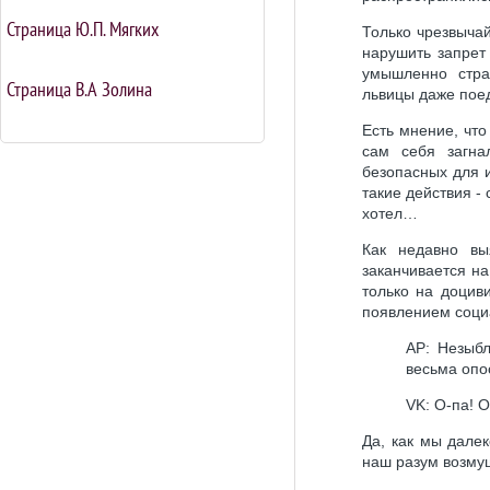
Страница Ю.П. Мягких
Только чрезвыча
нарушить запрет
умышленно стра
Страница В.А Золина
львицы даже пое
Есть мнение, что
сам себя загна
безопасных для 
такие действия - 
хотел…
Как недавно вы
заканчивается н
только на доцив
появлением соци
AP: Hезыб
весьма опо
VK: О-па! 
Да, как мы дале
наш разум возму