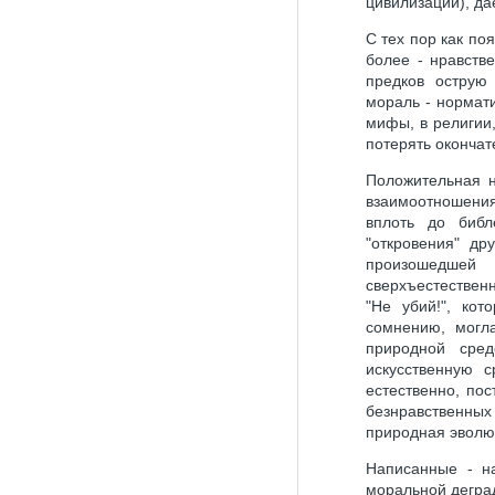
цивилизации), да
С тех пор как по
более - нравств
предков острую 
мораль - нормати
мифы, в религии
потерять оконча
Положительная н
взаимоотношения
вплоть до библ
"откровения" др
произошедшей 
сверхъестествен
"Не убий!", ко
сомнению, могла
природной сред
искусственную 
естественно, по
безнравственны
природная эволюц
Hаписанные - на
моральной дегра