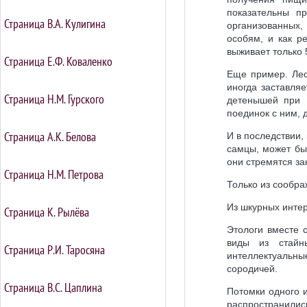
показательны п
Страница В.А. Кулигина
организованных,
особям, и как р
выживает только 
Страница Е.Ф. Коваленко
Еще пример. Лео
иногда заставля
Страница Н.М. Гурского
детенышей при 
поединок с ним, 
Страница А.К. Белова
И в последствии,
самцы, может бы
они стремятся за
Страница Н.М. Петрова
Только из сообра
Из шкурных интер
Страница К. Рылёва
Этологи вместе 
виды из стайн
Страница Р.И. Таросяна
интеллектуальны
сородичей.
Страница В.С. Цаплина
Потомки одного и
распространилис