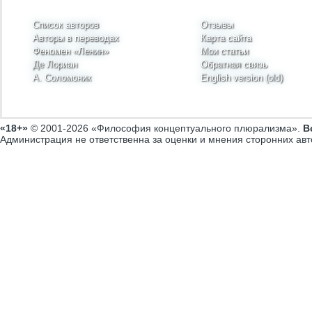
Список авторов
Отзывы
Авторы в переводах
Карта сайта
Феномен «Ленин»
Мои статьи
Де Лориан
Обратная связь
А. Соломоник
English version (old)
«18+»
© 2001-2026 «Философия концептуального плюрализма».
В
Администрация не ответственна за оценки и мнения сторонних авт