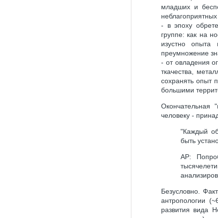
младших и бесп
неблагоприятных
- в эпоху обрет
группе: как на 
изустно опыта
преумножение зн
- от овладения о
ткачества, метал
сохранять опыт 
большими террито
Окончательная "
человеку - прина
"Каждый об
быть устан
AP: Попро
тысячелети
анализиров
Безусловно. Факт
антропологии (~
развития вида H