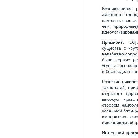
Возникновение 
животного" (опр
изменить свое е
чем природные
идеологизированн
Примирить, обу
существа с крут
неизбежно сопро
были первые рел
угрозы - все мен
и беспредела на
Развитие цивили
технологий, при
открытого Дарв
высокую нравств
отбором наиболе
успешной блокиро
императива живо
биосоциальной гр
Нынешний прогре