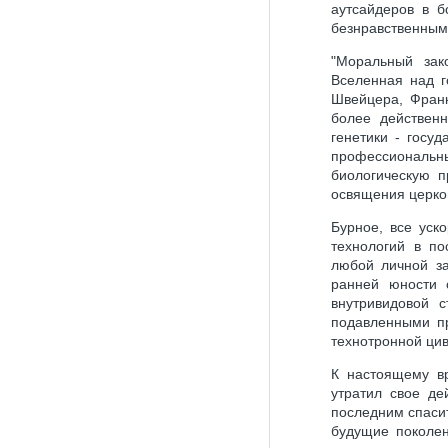
аутсайдеров в 
безнравственным
"Моральный зак
Вселенная над г
Швейцера, Франк
более действен
генетики - госу
профессиональ
биологическую п
освящения церко
Бурное, все уск
технологий в по
любой личной за
ранней юности 
внутривидовой 
подавленными п
технотронной цив
К настоящему вр
утратил свое де
последним спаси
будущие поколен