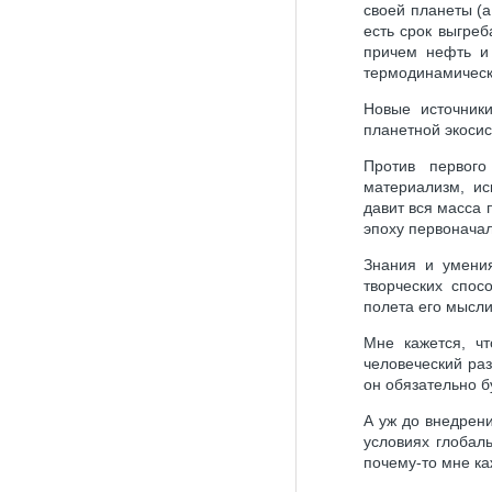
своей планеты (а
есть срок выгре
причем нефть и 
термодинамическ
Новые источники
планетной экоси
Против первого
материализм, ис
давит вся масса 
эпоху первоначал
Знания и умения
творческих спос
полета его мысли
Мне кажется, ч
человеческий раз
он обязательно б
А уж до внедрени
условиях глобаль
почему-то мне ка