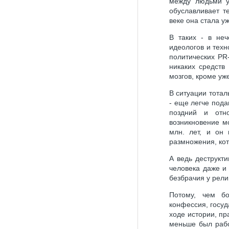
между людьми у
обуславливает т
веке она стала у
В таких - в неч
идеологов и тех
политических PR
никаких средств
мозгов, кроме уж
В ситуации тотал
- еще легче пода
поздний и отно
возникновение м
млн. лет, и он 
размножения, кот
А ведь деструкти
человека даже и
безбрачия у рели
Потому, чем бо
конфессия, госуд
ходе истории, пр
меньше был рабо