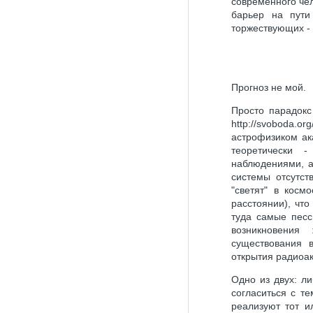
современного чел
барьер на пути
торжествующих -
Прогноз не мой.
Просто парадокс
http://svoboda.o
астрофизиком ак
теоретически 
наблюдениями, а
системы отсутст
"светят" в косм
расстоянии), чт
туда самые песс
возникновения
существования в
открытия радиоакт
Одно из двух: л
согласиться с т
реализуют тот и