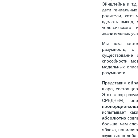
Эйнштейна и т.д
дети гениальных
родители, хотя 
сделать вывод, 
человеческого
значительных ус
Мы пока насто
разумность, с
существование 
способности мо
модельных опис
разумности.
Представим
обра
шара, состоящего
Этот «шар-разум
СРЕДНЕМ, опр
пропорционал
испытывает как
абсолютно
совпа
больше, чем сло
яблока, папилля
звуковых колеба