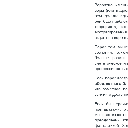
Вероятно, именн
веры (или нацио
речь должна идт
они будут забло
террориста, ко
абстрагирования
акцент на вере и
Порог тем выше
сознания, т.е. ч
больше размыш
синтетическое м
профессиональны
Если порог абст
абсолютного б
что заметное по
усилий и доступн
Если бы перечи
препаратами, то 
мы настолько н
преодолении эти
фантастикой. Хо