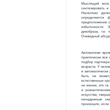
Мыслящий мозг, 
синтезировать и
Насколько дале
определяется ф
предположение о
избыточности. 
дикобраза, т.е.
Очевидный абсур
Автоматизм вро
практически все
подбор партнера
возраста. У чело
и автоматически
быть не может,
естественные пр
не менее, это т
и романтическим
искусства, сверш
ненадежным ока
произошло, если 