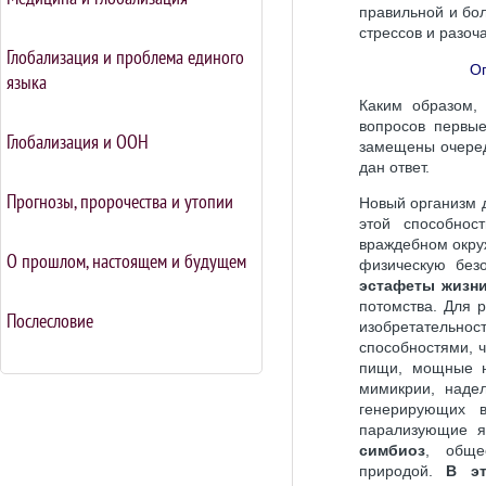
правильной и бо
стрессов и разоч
Глобализация и проблема единого
Ог
языка
Каким образом,
вопросов первые
Глобализация и ООН
замещены очеред
дан ответ.
Прогнозы, пророчества и утопии
Новый организм д
этой способнос
враждебном окруж
О прошлом, настоящем и будущем
физическую без
эстафеты жизн
потомства. Для 
Послесловие
изобретательнос
способностями, 
пищи, мощные но
мимикрии, наде
генерирующих в
парализующие я
симбиоз
, обще
природой.
В эт