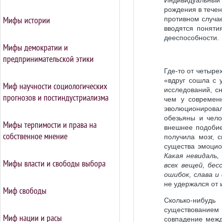
Индивидуальный 
рождения в течен
Мифы истории
противном случа
вводятся поняти
дееспособности.
Мифы демократии и
предпринимательской этики
Где-то от четыре
«вдруг сошла с 
Миф научности социологических
исследований, с
прогнозов и постиндустриализма
чем у современн
эволюционировал
обезьяны и чело
Мифы терпимости и права на
внешнее подобие
собственное мнение
получила мозг, 
существа эмоцио
Какая невидаль,
Мифы власти и свободы выбора
всех вещей, бес
ошибок, слава и
не удержался от 
Миф свободы
Сколько-нибуд
существованием 
Миф нации и расы
совпадение межд