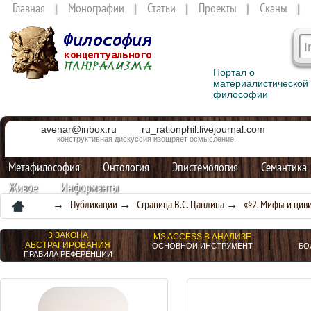
Главная
Монографии
Статьи
Проекты
Сканы
Портал о
материалистической
философии
avenar@inbox.ru
ru_rationphil.livejournal.com
конструктивная дискуссия изощряет осмысление!
Метафилософия
Онтология
Эпистемология
Семантика
Живое
Информанты
→
Публикации
→
Страница В.С. Цаплина
→ «§2. Мифы и циви
3 ЗАКОНА
MS ACCESS В АНАЛИЗЕ
АБСТРАГИРОВАНИЯ
ОСНОВНОЙ ИНСТРУМЕНТ
БО
ПРАВИЛА РЕФЕРЕНЦИИ