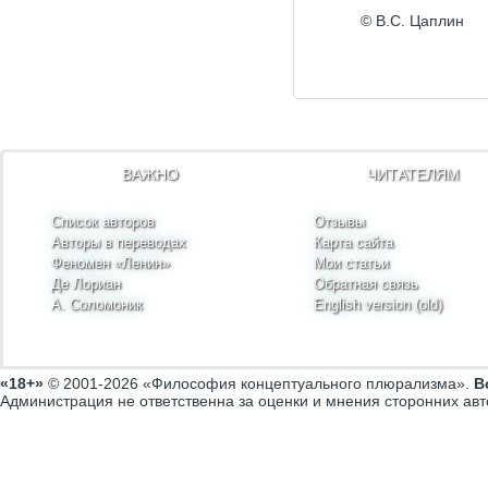
© В.С. Цаплин
ВАЖНО
ЧИТАТЕЛЯМ
Список авторов
Отзывы
Авторы в переводах
Карта сайта
Феномен «Ленин»
Мои статьи
Де Лориан
Обратная связь
А. Соломоник
English version (old)
«18+»
© 2001-2026 «Философия концептуального плюрализма».
В
Администрация не ответственна за оценки и мнения сторонних авт