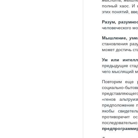
полный хаос. И 
этих понятий, вв
Разум, разумно
человеческого мо
Мышление,
уме
становления раз
может достичь с
Ум или интелл
предыдущие стад
чего мыслящий м
Повторим еще р
социально-бытов
представляющего
«генов альтру
предположение п
якобы свидетел
противоречит о
последователь
предпрограмми