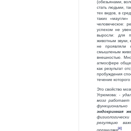
(обезьянами, вол
стать людьми, та
тех видов, в сре
таких «маугли» 
человеческое: р
успехом не увен
выросли: для п
животным звуки, 
не проявляли 
смышленым животн
внешностью. Мно
атмосфере общес
как результат от
пробуждения спос
течение которого
Это свойство мо
Угрюмова: -
уда
мозг работает 
функционально
эндокринная же
физиологическ
регуляцию ва
[4]
организма
.