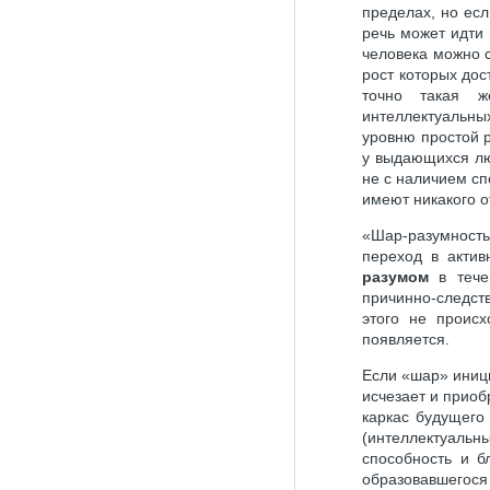
пределах, но ес
речь может идти 
человека можно с
рост которых дос
точно такая ж
интеллектуальны
уровню простой 
у выдающихся лю
не с наличием сп
имеют никакого 
«Шар-разумность
переход в акти
разумом
в течен
причинно-следств
этого не происх
появляется.
Если «шар» иниц
исчезает и прио
каркас будущего
(интеллектуальн
способность и б
образовавшегося 