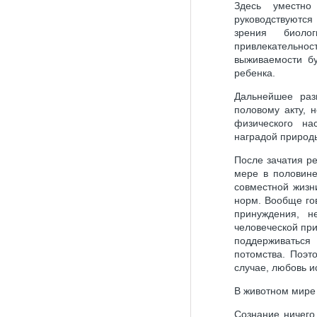
Здесь уместно
руководствуются
зрения биолог
привлекательнос
выживаемости бу
ребенка.
Дальнейшее раз
половому акту, 
физического на
наградой природы
После зачатия ре
мере в половине
совместной жизн
норм. Вообще го
принуждения, н
человеческой пр
поддерживаться
потомства. Поэт
случае, любовь и
В животном мире
Сознание ничего