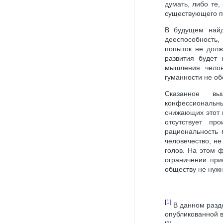
думать, либо те,
существующего п
В будущем найд
дееспособность,
попыток не долж
развития будет 
мышления челов
гуманности не об
Сказанное вы
конфессиональн
снижающих этот 
отсутствует пр
рациональность 
человечество, н
голов. На этом 
ограничении при
обществу не нуж
[1]
В данном разде
опубликованной в