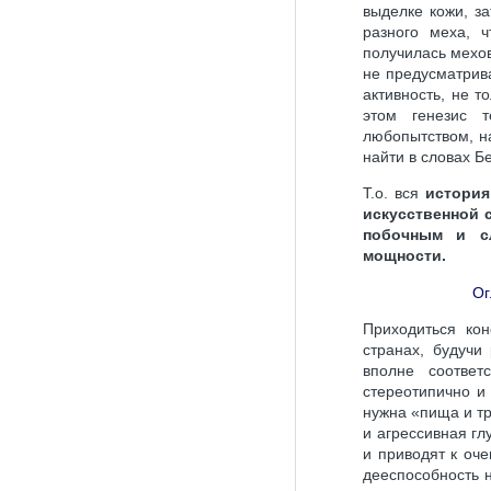
выделке кожи, з
разного меха, ч
получилась мехо
не предусматрива
активность, не 
этом генезис т
любопытством, на
найти в словах Б
Т.о. вся
история
искусственной 
побочным и с
мощности.
Ог
Приходиться кон
странах, будучи
вполне соответ
стереотипично и
нужна «пища и тр
и агрессивная гл
и приводят к оч
дееспособность 