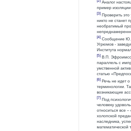
[2]
Аналог настоящ
пример изоляции 
[3]
Проверить это 
никто не станет 
необратимый про
непреднамеренно 
[4]
Сообщение Ю. Д
Угрюмов - заведу
Института норма
[5]
В.П. Эфроимсо
параллель с имп
умственной актив
статью «Предпосы
[6]
Речь не идет 
терминологии. Та
возникающие ассо
[7]
Под психологи
человеку удоволь
относиться все –
холопской предан
наследника, успе
математической т