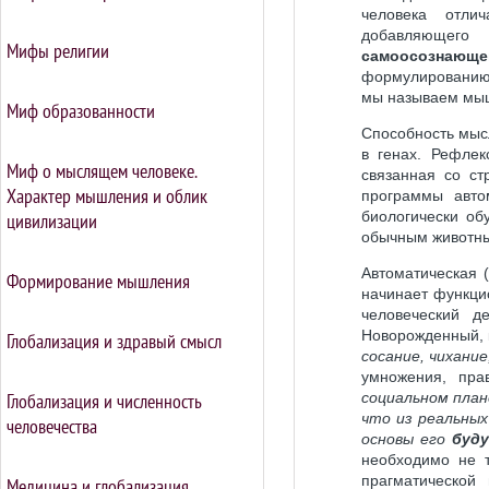
человека отли
добавляющег
Мифы религии
самоосознающе
формулированию к
мы называем мы
Миф образованности
Способность мыс
в генах. Рефлек
Миф о мыслящем человеке.
связанная со ст
Характер мышления и облик
программы авто
биологически об
цивилизации
обычным животны
Автоматическая 
Формирование мышления
начинает функци
человеческий д
Новорожденный, 
Глобализация и здравый смысл
сосание, чихани
умножения, пр
Глобализация и численность
социальном план
что из реальны
человечества
основы его
буд
необходимо не т
прагматической
Медицина и глобализация