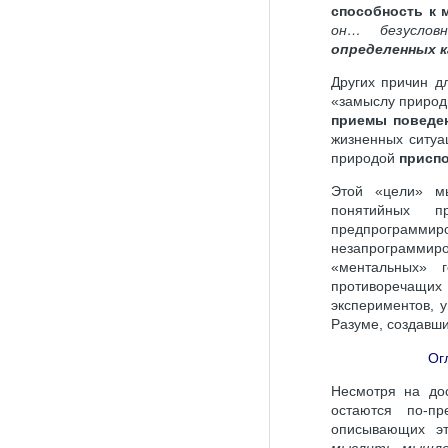
способность к
он… безусло
определенных к
Других причин д
«замыслу природ
приемы повед
жизненных ситуа
природой
присп
Этой «цели» мы
понятийных 
предпрограм
незапрограммиро
«ментальных» 
противоречащих 
экспериментов, 
Разуме, создавши
Ог
Несмотря на до
остаются по-п
описывающих э
мыслить, мышле