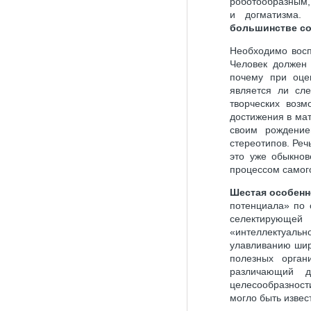
роботообразным,
и догматизма.
большинстве со
Необходимо вос
Человек должен 
почему при оце
является ли сл
творческих воз
достижения в ма
своим рождение
стереотипов. Реч
это уже обыкнов
процессом самог
Шестая особенн
потенциала» по 
селектирующе
«интеллектуальн
улавливанию шир
полезных орган
различающий д
целесообразности
могло быть извес