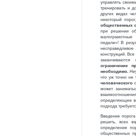
управлять своим
тренировать и до
других видах че
некоторый порог
общественных о
при решении о
малограмотные
педали»! В резу
несправедливое 
конструкций. Все
заканчиваются 
ограничение п
необходимо.
Неу
что уж точно не
человеческого
о
может занимать
взаимоотношения
определяющее вл
подхода требуется
Введение порога
решить, всех в
определение по
общественных пр