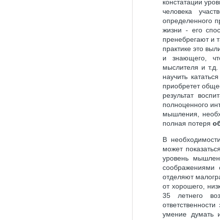
констатации уров
человека участ
определенного п
жизни - его спо
пренебрегают и 
практике это выл
и знающего, чт
мыслителя и т.д
научить кататьс
приобретет общес
результат восп
полноценного инт
мышления, необх
полная потеря
об
В необходимости
может показатьс
уровень мышлени
соображениями 
отделяют малогра
от хорошего, низ
35 летнего во
ответственности
умение думать 