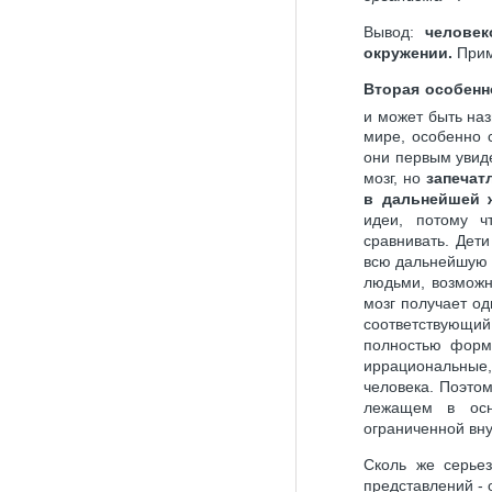
Вывод:
человек
окружении.
Прим
Вторая особенн
и может быть на
мире, особенно 
они первым увид
мозг, но
запечат
в дальнейшей 
идеи, потому ч
сравнивать. Дет
всю дальнейшую 
людьми, возможн
мозг получает од
соответствующий
полностью форми
иррациональные
человека.
Поэтом
лежащем в осн
ограниченной в
Сколь же серье
представлений -