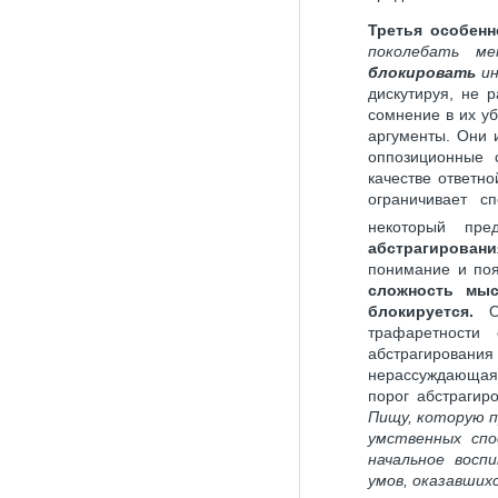
Третья особенн
поколебать ме
блокировать
ин
дискутируя, не 
сомнение в их у
аргументы. Они 
оппозиционные 
качестве ответно
ограничивает с
некоторый пре
абстрагировани
понимание и поя
сложность мы
блокируется.
Оч
трафаретности
абстрагирования 
нерассуждающая
порог абстрагир
Пищу, которую п
умственных спо
начальное вос
умов, оказавшихс