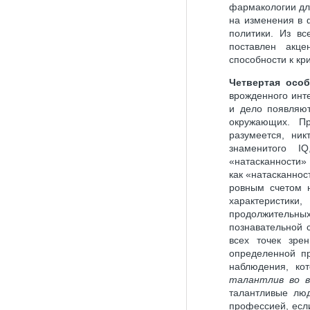
фармакологии дл
на изменения в 
политики. Из в
поставлен акце
способности к кр
Четвертая особ
врожденного инте
и дело появляют
окружающих. Пр
разумеется, ни
знаменитого I
«натасканности»
как «натасканнос
ровным счетом н
характеристик
продолжительн
познавательной с
всех точек зре
определенной п
наблюдения, ко
талантлив во 
талантливые люд
профессией, есл