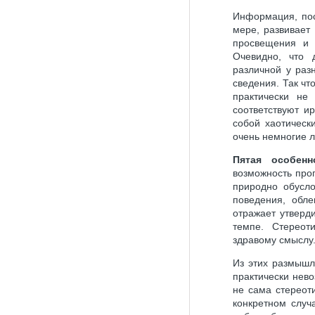
Информация, пос
мере, развивает
просвещения и 
Очевидно, что 
различной у раз
сведения. Так чт
практически не
соответствуют и
собой хаотическ
очень немногие л
Пятая особен
возможность про
природно обусло
поведения, обле
отражает утверд
темпе. Стереот
здравому смыслу
Из этих размышл
практически нев
не сама стереот
конкретном случ