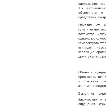
сделать этот про
Т.о. автоматиз
объясняется и
средствами конт
Отметим, что, с
генетическим от
потомства - искл
однако, юридиче
гомосексуалисто
выглядят неу
коллекционерам
другу в связи с 
Объем и содержа
превышать тот 
изобретения при
занятия господс
Выполнив приро
физическим и п
ощущения. Откры