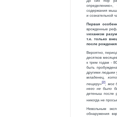
До сих пор ра
определению», 
содержания мышл
и сознательной ч
Первая особен
врожденные рефл
м
еханизм разу
т.е. только вн
после рождения
Вероятно, период
десятков месяцев
к трем годам - 8
быть пробуждена
другими людьми 
младенец, кот
[2]
пещеру»
, мог
него не было б
детеныш после р
никогда не просы
Невольным эксп
обнаружения вз