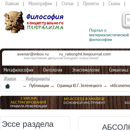
Главная
Монографии
Статьи
Проекты
Сканы
Портал о
материалистической
философии
avenar@inbox.ru
ru_rationphil.livejournal.com
конструктивная дискуссия изощряет осмысление!
Метафилософия
Онтология
Эпистемология
Семантика
Живое
Информанты
→
Публикации
→
Страница Ю.Г. Зеленецкого
→ «Абсолютное
3 ЗАКОНА
MS ACCESS В АНАЛИЗЕ
АБСТРАГИРОВАНИЯ
ОСНОВНОЙ ИНСТРУМЕНТ
БО
ПРАВИЛА РЕФЕРЕНЦИИ
Эссе раздела
АБСОЛ