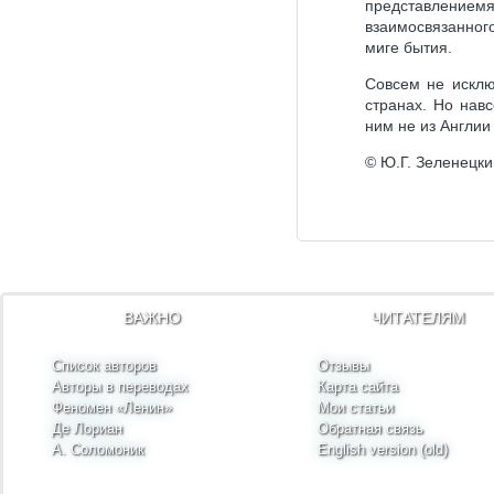
представлениемя
взаимосвязанног
миге бытия.
Совсем не исклю
странах. Но нав
ним не из Англии 
© Ю.Г. Зеленецки
ВАЖНО
ЧИТАТЕЛЯМ
Список авторов
Отзывы
Авторы в переводах
Карта сайта
Феномен «Ленин»
Мои статьи
Де Лориан
Обратная связь
А. Соломоник
English version (old)