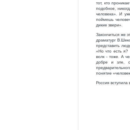
тот, кто проника
подобное, никогд
человека». И уж
поймешь человеч
дикие звери».
Закончиться же эт
драматург В.Шекс
представить людя
«Но что есть я?
волк - тоже. А ч
добре и зле, 
предварительно
понятие «челове
Россия вступила в