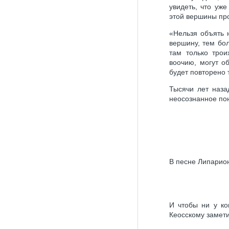
увидеть, что уж
этой вершины про
«Нельзя объять 
вершину, тем бо
там только трои
воочию, могут о
будет повторено т
Тысячи лет наз
неосознанное по
В песне Липарио
И чтобы ни у ко
Кеосскому замети