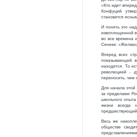
«Кто идет вперед 
Конфуций утвер
становится ясны
И понять это над
извоплощенной в 
во все времена и
Сенеки: «Желающе
Вперед всех стр
показывающей в
находятся. То ес
революцией - д
переносить, чем 
Для начала этой
за пределами Ро
школьного опыта
жизни всегда н
предшествующий
Весь же накопле
обществе сводя
представления