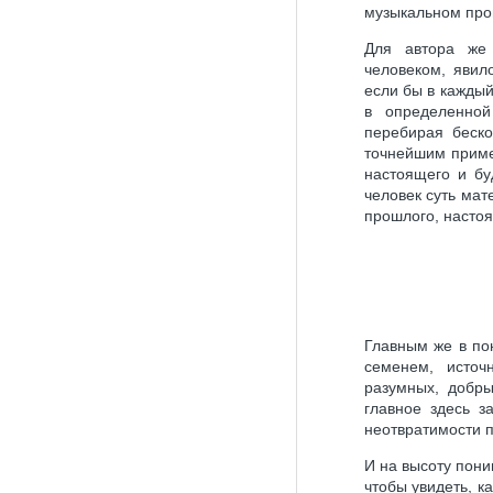
музыкальном про
Для автора же
человеком, явил
если бы в каждый
в определенно
перебирая беско
точнейшим приме
настоящего и бу
человек суть ма
прошлого, настоя
Главным же в по
семенем, источ
разумных, добры
главное здесь з
неотвратимости 
И на высоту пони
чтобы увидеть, к