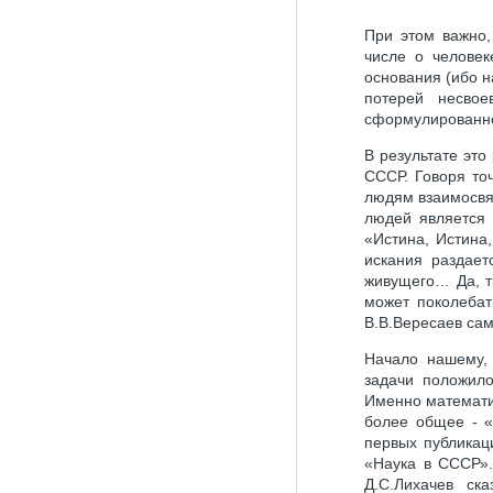
При этом важно,
числе о человек
основания (ибо н
потерей несво
сформулированно
В результате это
СССР. Говоря точ
людям взаимосвя
людей является 
«Истина, Истина,
искания раздает
живущего… Да, т
может поколебат
В.В.Вересаев са
Начало нашему, 
задачи положило
Именно математи
более общее - «
первых публикац
«Наука в СССР».
Д.С.Лихачев ск