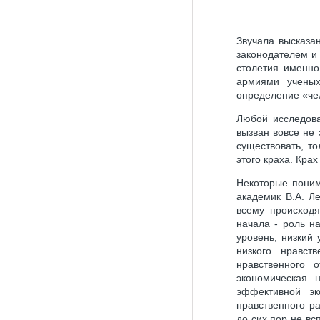
Звучала высказа
законодателем и 
столетия именно
армиями ученых
определение «чел
Любой исследова
вызван вовсе не
существовать, то
этого краха. Кра
Некоторые поним
академик В.А. Л
всему происходя
начала - роль н
уровень, низкий 
низкого нравс
нравственного 
экономическая 
эффективной эк
нравственного р
до сих пор не вс