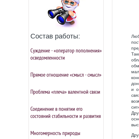
Состав работы:
Люб
пос
пре
Суждение - «оператор пополнения»
Так
осведомленности
обл
обм
мал
Прямое отношение «смысл - смысл»
кон
дон
и о
Проблема «плеча» валентной связи
свя
воз
сиг
Соединение в понятии его
Дру
состояний стабильности и развития
осн
выс
Многомерность природы
Дру