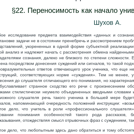
§22. Переносимость как начало уни
Шухов А.
ое исследование предмета взаимодействия «данных и сознани
тановке задачи не в состоянии пренебречь и рассмотрением проб
дставлений, укорененных в одной форме субъектной реализации,
ой анализ и надлежит начать с рассмотрения обмена найденным
адателями сознания, далеко не близкого по степени сложности. Е
ена посредством донесения суждений или сигналов, то такой подх
овразумительных ответов отвечающего урок ученика, что еще 
струкций, соответствующих норме «суждения». Тем не менее, 
есения до слушателя отличающего его понимания, но характерная
буславливает странное сходство его речи с произнесением об
зками стилистически неумело объединенных вводными словами 
можного слушателя речь такого ученика в большей мере буде
налов, напоминающей очередность положений инструкции: «возьми
гое дело, что учитель в роли «профессионального слушателя»
овании понимания особенностей такого рода рассказов, б
казывания, отождествляя смысл отрывочных фраз с суждением, та
гое дело, что любопытным здесь дано обратиться и тому обстоятел