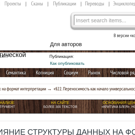
Проекты
Сканы
Публикации
Переводы
Энциклопе
В версии «к
Для авторов
тической
l.com
Публикация:
Как опубликовать
Семантика
Когниция
Социум
Рынок
Числовой ря
х на формат интерпретации
→ «§22. Переносимость как начало универсальнос
АНАЛИЗЕ
НА САЙТЕ
ОСНОВАНИЯ ЦЕ
ТРУМЕНТ
БОЛЕЕ 300 ТЕКСТОВ
«КРИТИКА БЛЕЯ», Н
ИЯНИЕ СТРУКТУРЫ ДАННЫХ НА Ф