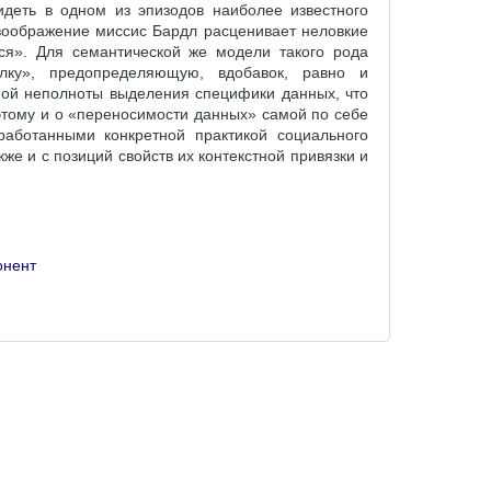
деть в одном из эпизодов наиболее известного
воображение миссис Бардл расценивает неловкие
я». Для семантической же модели такого рода
лку», предопределяющую, вдобавок, равно и
ной неполноты выделения специфики данных, что
оэтому и о «переносимости данных» самой по себе
аботанными конкретной практикой социального
е и с позиций свойств их контекстной привязки и
онент