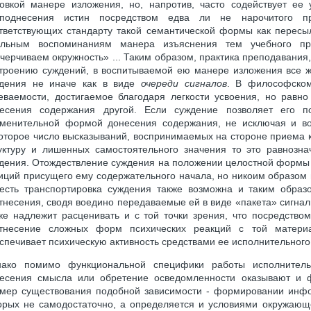
овкой манере изложения, но, напротив, часто содействует ее 
еподнесения истин посредством едва ли не нарочитого п
тветствующих стандарту такой семантической формы как пересыл
ольным воспоминаниям манера изъяснения тем учебного пр
черчиваем окружность» ... Таким образом, практика преподавания,
троению суждений, в воспитываемой ею манере изложения все же
дения не иначе как в виде
очереди сигналов
. В философско
еваемости, достигаемое благодаря легкости усвоения, но рав
есения содержания другой. Если суждение позволяет его п
менительной формой донесения содержания, не исключая и во
оторое число высказываний, воспринимаемых на стороне приема 
уктуру и лишенных самостоятельного значения то это равнозн
дения. Отождествление суждения на положении целостной формы т
иций присущего ему содержательного начала, но никоим образом 
есть транспортировка суждения также возможна и таким образ
тнесения, сводя воедино передаваемые ей в виде «пакета» сигналы
же надлежит расценивать и с той точки зрения, что посредство
тнесение сложных форм психических реакций с той материал
спечивает психическую активность средствами ее исполнительного
ако помимо функциональной специфики работы исполнитель
есения смысла или обретение осведомленности оказывают и ф
мер существования подобной зависимости - формировании инфо
орых не самодостаточно, а определяется и условиями окружающ