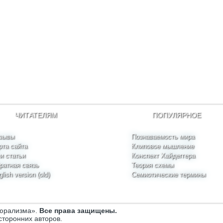
ЧИТАТЕЛЯМ
ПОПУЛЯРНОЕ
зывы
Познаваемость мира
рта сайта
Клиповое мышление
и статьи
Конспект Хайдеггера
ратная связь
Теория схемы
lish version (old)
Семиотические термины
люрализма».
Все права защищены.
сторонних авторов.