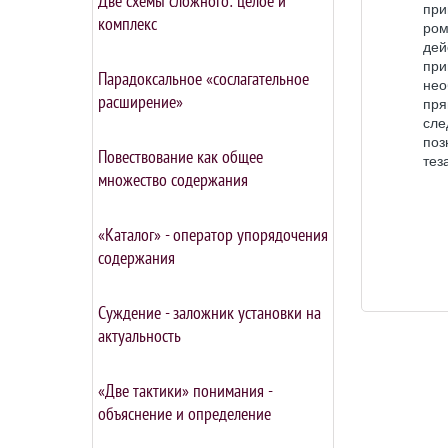
Две схемы сложного: целое и
при
комплекс
ром
дей
пр
Парадоксальное «сослагательное
нео
расширение»
пря
сле
поз
Повествование как общее
тез
множество содержания
«Каталог» - оператор упорядочения
содержания
Суждение - заложник установки на
актуальность
«Две тактики» понимания -
объяснение и определение