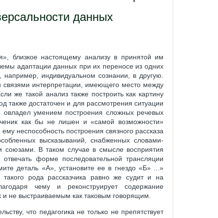
версальности данных
я», близкое настоящему анализу в принятой им
лемы адаптации данных при их переносе из одних
 например, индивидуальном сознании, в другую.
и связями интерпретации, имеющего место между
сли же такой анализ также построить как картину
од также достаточен и для рассмотрения ситуации
не овладел умением построения сложных речевых
ученик как бы не лишен и «самой возможности»
 ему неспособность построения связного рассказа
особленных высказываний, снабженных словами-
и союзами. В таком случае в смысле восприятия
т отвечать форме последовательной трансляции
те деталь «А», установите ее в гнездо «Б» ...»
 такого рода рассказчика равно же судит и на
лагодаря чему и реконструирует содержание
к и не выстраиваемым как таковым говорящим.
ьству, что педагогика не только не препятствует