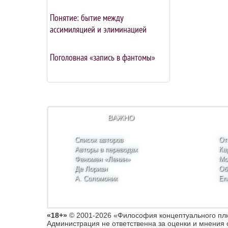
Понятие: бытие между
ассимиляцией и элиминацией
Поголовная «запись в фантомы»
ВАЖНО
Список авторов
От
Авторы в переводах
Ка
Феномен «Ленин»
Мо
Де Лориан
Об
А. Соломоник
Eng
«18+»
© 2001-2026 «Философия концептуального п
Администрация не ответственна за оценки и мнения 