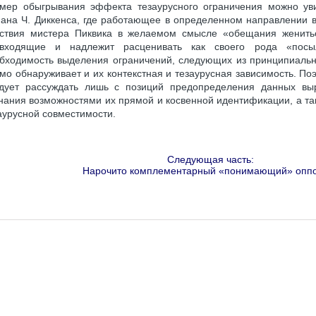
мер обыгрывания эффекта тезаурусного ограничения можно уви
ана Ч. Диккенса, где работающее в определенном направлении 
ствия мистера Пиквика в желаемом смысле «обещания женитьс
ивходящие и надлежит расценивать как своего рода «посы
бходимость выделения ограничений, следующих из принципиаль
мо обнаруживает и их контекстная и тезаурусная зависимость. П
дует рассуждать лишь с позиций предопределения данных выр
нания возможностями их прямой и косвенной идентификации, а такж
аурусной совместимости.
Следующая часть:
Нарочито комплементарный «понимающий» опп