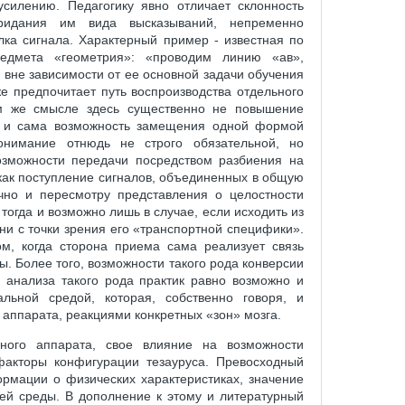
усилению. Педагогику явно отличает склонность
ридания им вида высказываний, непременно
ка сигнала. Характерный пример - известная по
едмета «геометрия»: «проводим линию «ав»,
 вне зависимости от ее основной задачи обучения
 предпочитает путь воспроизводства отдельного
м же смысле здесь существенно не повышение
но и сама возможность замещения одной формой
онимание отнюдь не строго обязательной, но
зможности передачи посредством разбиения на
как поступление сигналов, объединенных в общую
ачно и пересмотру представления о целостности
огда и возможно лишь в случае, если исходить из
ни с точки зрения его «транспортной специфики».
ом, когда сторона приема сама реализует связь
. Более того, возможности такого рода конверсии
м анализа такого рода практик равно возможно и
ьной средой, которая, собственно говоря, и
 аппарата, реакциями конкретных «зон» мозга.
ного аппарата, свое влияние на возможности
акторы конфигурации тезауруса. Превосходный
рмации о физических характеристиках, значение
ей среды. В дополнение к этому и литературный