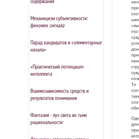
содержания
нел
пр
соо
Механицизм субъективности:
шк
феномен
сигнала
«вы
пос
суж
Парад кандидатов в «элементарные
усп
начала»
дон
при
нек
«Практический потенциал»
стр
интеллекта
суж
поз
То 
Взаимозависимость средств и
соо
так
результатов понимания
соо
обе
Фантазия - луч света во тьме
Одн
рациональности
дон
при
кот