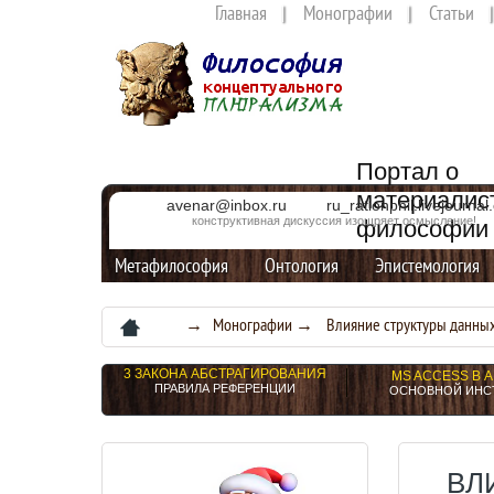
Главная
Монографии
Статьи
Портал о
материалис
avenar@inbox.ru
ru_rationphil.livejourna
конструктивная дискуссия изощряет осмысление!
философии
Метафилософия
Онтология
Эпистемология
→
Монографии
→
Влияние структуры данны
3 ЗАКОНА АБСТРАГИРОВАНИЯ
MS ACCESS В 
ПРАВИЛА РЕФЕРЕНЦИИ
ОСНОВНОЙ ИНС
ВЛ