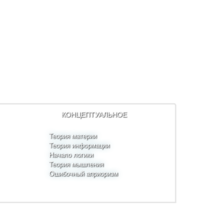
КОНЦЕПТУАЛЬНОЕ
Теория материи
Теория информации
Начало логики
Теория мышления
Ошибочный априоризм