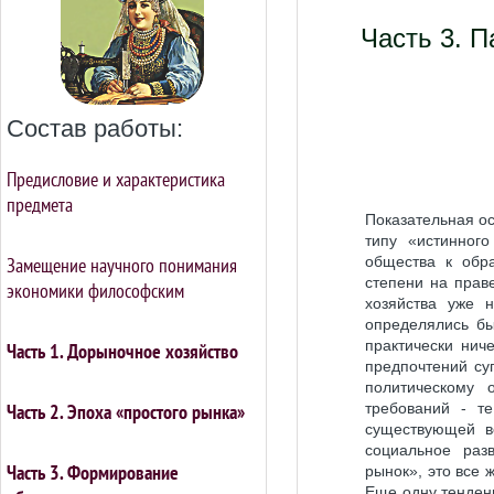
Часть 3. 
Состав работы:
Предисловие и характеристика
предмета
Показательная о
типу «истинног
Замещение научного понимания
общества к обра
степени на прав
экономики философским
хозяйства уже 
определялись бы
практически нич
Часть 1. Дорыночное хозяйство
предпочтений су
политическому 
Часть 2. Эпоха «простого рынка»
требований - т
существующей во
социальное раз
Часть 3. Формирование
рынок», это все 
Еще одну тенден