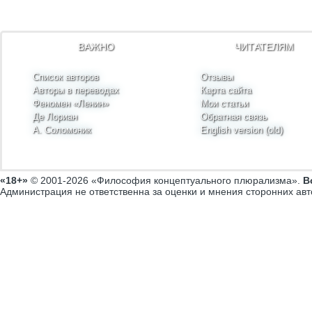
ВАЖНО
ЧИТАТЕЛЯМ
Список авторов
Отзывы
Авторы в переводах
Карта сайта
Феномен «Ленин»
Мои статьи
Де Лориан
Обратная связь
А. Соломоник
English version (old)
«18+»
© 2001-2026 «Философия концептуального плюрализма».
В
Администрация не ответственна за оценки и мнения сторонних авт