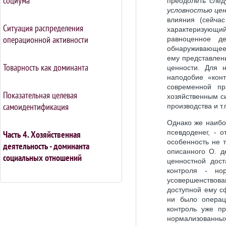
социума
преодолеть след
условностью це
влияния (сейчас
Ситуация распределения
характеризующий
операционной активности
равноценное де
обнаруживающее
ему представлен
Товарность как доминанта
ценности. Для 
наподобие «кон
современной пр
Показательная целевая
хозяйственным с
самоидентификация
производства и т.
Однако же наибо
псевдоденег, - 
Часть 4. Хозяйственная
особенность не т
деятельность - доминанта
описанного О. д
социальных отношений
ценностной дос
контроля - но
усовершенствов
доступной ему с
ни было операц
контроль уже пр
нормализованн