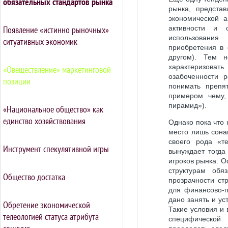
обязательных стандартов рынка
рынка, предста
экономической а
Появление «истинно рыночных»
активности и 
использовани
ситуативных экономик
приобретения в 
другом). Тем 
характеризовать
«Овеществление» маркетинговой
озабоченности 
позиции
понимать препя
примером чему,
пирамид»).
«Национальное общество» как
единство хозяйствования
Однако пока что 
место лишь сона
своего рода «т
Инструмент спекулятивной игры
вынуждает тогда
игроков рынка. О
структурам обя
Общество достатка
прозрачности ст
для финансово-п
дано занять и у
Обретение экономической
Такие условия и 
телеологией статуса атрибута
специфической 