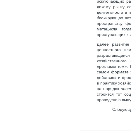
исключающих рас
дикому рынку со
деятельности в 
блокирующая авт
пространству ф
метацикла тог
приступающих к 
Далее развитие
ценностного из
разрастающаяся 
хозяйственного
«регламентом». 
самом формате х
действия» и пре
в практику хозя
на порядок
пост
строится тот со
проведению выну
Следующ