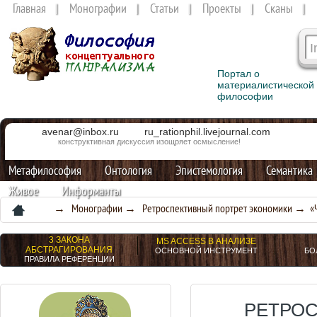
Главная
Монографии
Статьи
Проекты
Сканы
Портал о
материалистической
философии
avenar@inbox.ru
ru_rationphil.livejournal.com
конструктивная дискуссия изощряет осмысление!
Метафилософия
Онтология
Эпистемология
Семантика
Живое
Информанты
→
Монографии
→
Ретроспективный портрет экономики
→ «Ча
3 ЗАКОНА
MS ACCESS В АНАЛИЗЕ
АБСТРАГИРОВАНИЯ
ОСНОВНОЙ ИНСТРУМЕНТ
БО
ПРАВИЛА РЕФЕРЕНЦИИ
РЕТРО