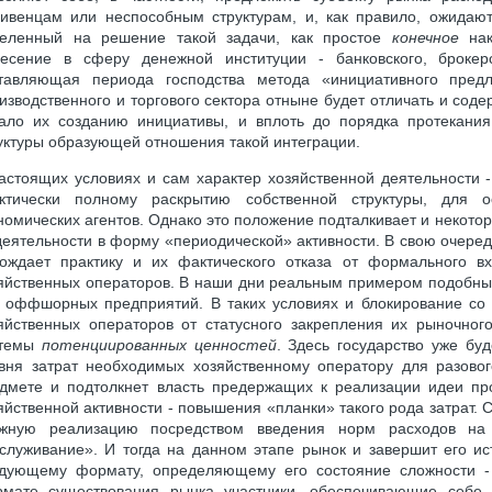
ивенцам или неспособным структурам, и, как правило, ожидают 
еленный на решение такой задачи, как простое
конечное
нак
есение в сферу денежной институции - банковского, брокер
тавляющая периода господства метода «инициативного предл
изводственного и торгового сектора отныне будет отличать и сод
ало их созданию инициативы, и вплоть до порядка протекани
уктуры образующей отношения такой интеграции.
астоящих условиях и сам характер хозяйственной деятельности 
ктически полному раскрытию собственной структуры, для о
номических агентов. Однако это положение подталкивает и некот
деятельности в форму «периодической» активности. В свою очеред
ождает практику и их фактического отказа от формального в
яйственных операторов. В наши дни реальным примером подобны
 оффшорных предприятий. В таких условиях и блокирование со 
яйственных операторов от статусного закрепления их рыночного
стемы
потенциированных ценностей
. Здесь государство уже бу
вня затрат необходимых хозяйственному оператору для разово
дмете и подтолкнет власть предержащих к реализации идеи пр
яйственной активности - повышения «планки» такого рода затрат. 
жную реализацию посредством введения норм расходов на 
служивание». И тогда на данном этапе рынок и завершит его ис
дующему формату, определяющему его состояние сложности 
мате существования рынка участники, обеспечивающие себе