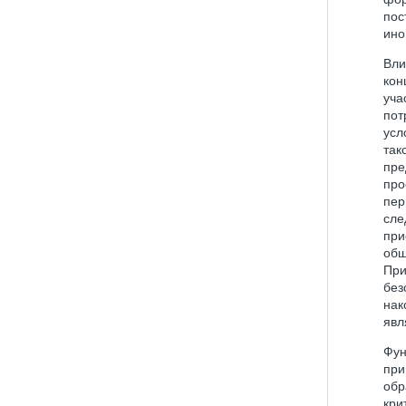
пос
ино
Вли
кон
уча
пот
усл
так
пре
про
пер
сле
при
общ
При
без
нак
явл
Фун
при
обр
кри