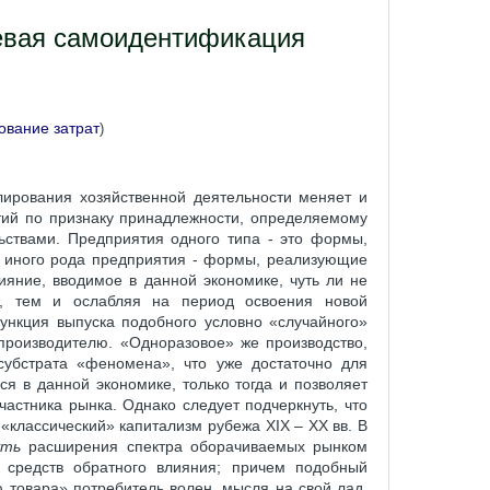
левая самоидентификация
ование затрат
)
лирования хозяйственной деятельности меняет и
тий по признаку принадлежности, определяемому
ьствами. Предприятия одного типа - это формы,
, иного рода предприятия - формы, реализующие
яние, вводимое в данной экономике, чуть ли не
а, тем и ослабляя на период освоения новой
ункция выпуска подобного условно «случайного»
роизводителю. «Одноразовое» же производство,
 субстрата «феномена», что уже достаточно для
 в данной экономике, только тогда и позволяет
астника рынка. Однако следует подчеркнуть, что
«классический» капитализм рубежа XIX – XX вв. В
уть
расширения спектра оборачиваемых рынком
 средств обратного влияния; причем подобный
ю товара» потребитель волен, мысля на свой лад,