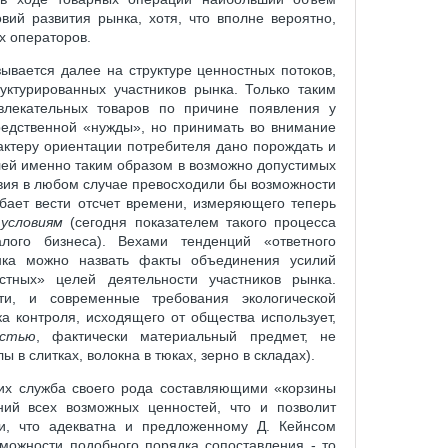
вий развития рынка, хотя, что вполне вероятно,
х операторов.
ывается далее на структуре ценностных потоков,
уктурированных участников рынка. Только таким
влекательных товаров по причине появления у
редственной «нужды», но принимать во внимание
актеру ориентации потребителя дано порождать и
лей именно таким образом в возможно допустимых
овия в любом случае превосходили бы возможности
обает вести отсчет времени, измеряющего теперь
 условиям
(сегодня показателем такого процесса
лого бизнеса). Вехами тенденций «ответного
нка можно назвать факты объединения усилий
тных» целей деятельности участников рынка.
и, и современные требования экологической
а контроля, исходящего от общества использует,
остью
, фактически материальный предмет, не
 слитках, волокна в тюках, зерно в складах).
 их служба своего рода составляющими «корзины
ний всех возможных ценностей, что и позволит
и, что адекватна и предложенному Д. Кейнсом
можности подобного порядка сопоставления - то