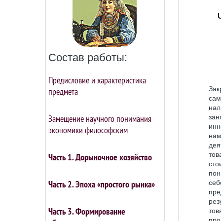
Состав работы:
Предисловие и характеристика
Зак
предмета
сам
нал
Замещение научного понимания
зан
инн
экономики философским
нам
дея
тов
Часть 1. Дорыночное хозяйство
сто
пон
Часть 2. Эпоха «простого рынка»
себ
пре
рез
Часть 3. Формирование
тов
про