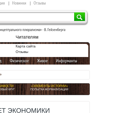
дия
Новинки
Отзывы
онцептуального плюрализма» - В. Гейзенберга
Читателям
Карта сайта
Отзывы
д
Физическое
Живое
Информанты
»
НИМОСТИ
«ЭЛЕМЕНТЫ ИСТОРИИ»
ОВЫЙ КРУГ
ПОПЫТКА ФОРМАЛИЗАЦИИ
ЕТ ЭКОНОМИКИ