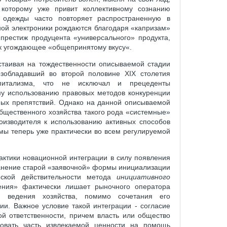
 которому уже привит коллективному сознанию
 одежды часто повторяет распространенную в
ной электроники рождаются благодаря «капризам»
 престиж продуцента «универсального» продукта,
ак угождающее «общепринятому вкусу«.
астаивая на тождественности описываемой стадии
озобладавший во второй половине XIX столетия
питализма, что не исключал и прецеденты
му использованию правовых методов конкуренции
ных препятствий. Однако на данной описываемой
бщественного хозяйства такого рода «системные»
оизводителя к использованию активных способов
мы теперь уже практически во всем регулируемой
ктики новационной интеграции в силу появления
ранение старой «заявочной» формы инициализации
ской действительности метода
инициативного
ения» фактически лишает рыночного оператора
 ведения хозяйства, помимо сочетания его
ии. Важное условие такой интеграции - согласие
й ответственности, причем власть или общество
довать часть извлекаемой ценности на помощь