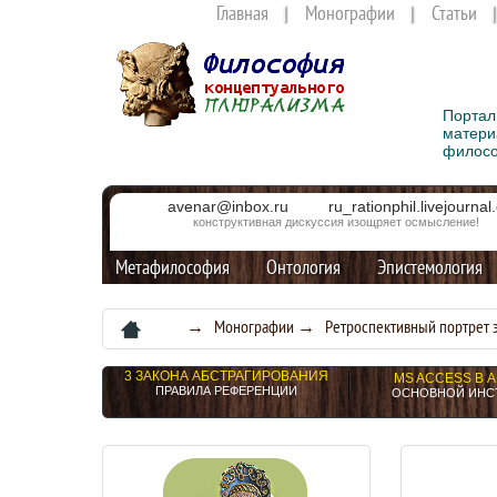
Главная
Монографии
Статьи
Портал
матери
филос
avenar@inbox.ru
ru_rationphil.livejourna
конструктивная дискуссия изощряет осмысление!
Метафилософия
Онтология
Эпистемология
→
Монографии
→
Ретроспективный портрет 
3 ЗАКОНА АБСТРАГИРОВАНИЯ
MS ACCESS В 
ПРАВИЛА РЕФЕРЕНЦИИ
ОСНОВНОЙ ИНС