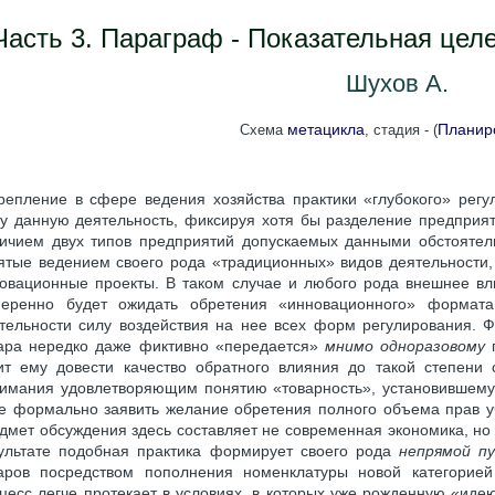
Часть 3. Параграф - Показательная це
Шухов А.
метацикла
Планир
Схема
, стадия - (
репление в сфере ведения хозяйства практики «глубокого» регу
у данную деятельность, фиксируя хотя бы разделение предприя
ичием двух типов предприятий допускаемых данными обстоятел
ятые ведением своего рода «традиционных» видов деятельности
овационные проекты. В таком случае и любого рода внешнее вли
еренно будет ожидать обретения «инновационного» формат
тельности силу воздействия на нее всех форм регулирования. Ф
ара нередко даже фиктивно «передается»
мнимо одноразовому
п
ит ему довести качество обратного влияния до такой степени
имания удовлетворяющим понятию «товарность», установившемуся
е формально заявить желание обретения полного объема прав уч
дмет обсуждения здесь составляет не современная экономика, но 
ультате подобная практика формирует своего рода
непрямой п
аров посредством пополнения номенклатуры новой категорией
цесс легче протекает в условиях, в которых уже рожденную «иде