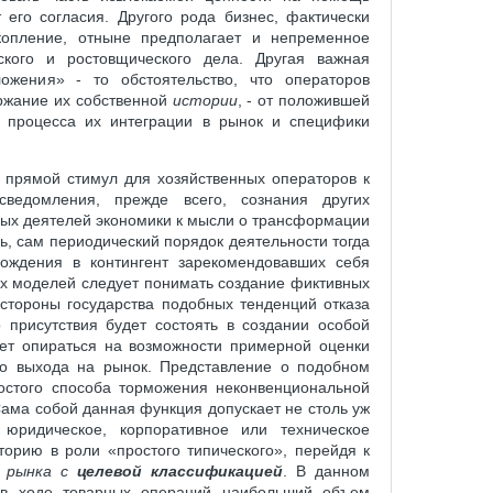
его согласия. Другого рода бизнес, фактически
опление, отныне предполагает и непременное
ского и ростовщического дела. Другая важная
ожения» - то обстоятельство, что операторов
ержание их собственной
истории
, - от положившей
я процесса их интеграции в рынок и специфики
- прямой стимул для хозяйственных операторов к
сведомления, прежде всего, сознания других
орых деятелей экономики к мысли о трансформации
ь, сам периодический порядок деятельности тогда
хождения в контингент зарекомендовавших себя
х моделей следует понимать создание фиктивных
стороны государства подобных тенденций отказа
 присутствия будет состоять в создании особой
дет опираться на возможности примерной оценки
го выхода на рынок. Представление о подобном
остого способа торможения неконвенциональной
Сама собой данная функция допускает не столь уж
юридическое, корпоративное или техническое
торию в роли «простого типического», перейдя к
-
рынка с
целевой классификацией
. В данном
 в ходе товарных операций наибольший объем