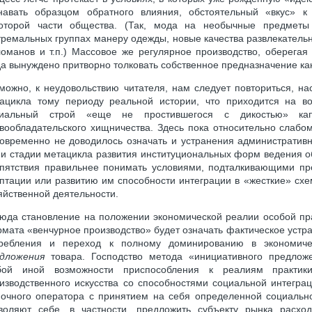
навать образцом обратного влияния, обстоятельный «вкус» к
оторой части общества. (Так, мода на необычные предметы
тремальных группах манеру одежды, новые качества развлекатель
оманов и т.п.) Массовое же регулярное производство, оберегая
да вынуждено притворно толковать собственное предназначение к
можно, к неудовольствию читателя, нам следует повториться, н
ацикла тому периоду реальной истории, что приходится на в
циальный строй «еще не простившегося с дикостью» ка
вообладательского хищничества. Здесь пока относительно слабо
овременно не доводилось означать и устранения административ
и стадии метацикла развития институциональных форм ведения о
пятствия правильнее понимать условиями, подталкивающими пр
птации или развитию им способности интеграции в «жесткие» схе
яйственной деятельности.
юда становление на положении экономической реалии особой пра
мата «венчурное производство» будет означать фактическое уст
ребления и переход к полному доминированию в экономиче
дложения
товара. Господство метода «инициативного предлож
бой иной возможности приспособления к реалиям практики
изводственного искусства со способностями социальной интеграц
очного оператора с принятием на себя определенной социально
воляют себе, в частности, предложить субъекту рынка расхо