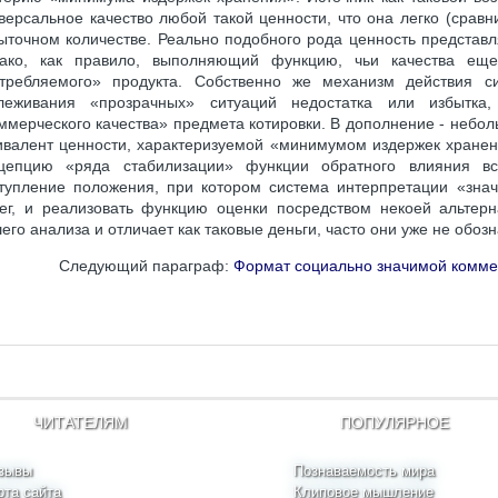
версальное качество любой такой ценности, что она легко (сравн
ыточном количестве. Реально подобного рода ценность представ
ако, как правило, выполняющий функцию, чьи качества еще 
требляемого» продукта. Собственно же механизм действия с
слеживания «прозрачных» ситуаций недостатка или избытк
ммерческого качества» предмета котировки. В дополнение - небо
ивалент ценности, характеризуемой «минимумом издержек хранени
цепцию «ряда стабилизации» функции обратного влияния в
тупление положения, при котором система интерпретации «знач
ег, и реализовать функцию оценки посредством некоей альтер
его анализа и отличает как таковые деньги, часто они уже не обо
Следующий параграф:
Формат социально значимой комме
ЧИТАТЕЛЯМ
ПОПУЛЯРНОЕ
зывы
Познаваемость мира
рта сайта
Клиповое мышление