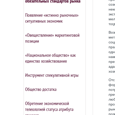
обязательных стандартов рынка
соз
нек
Появление «истинно рыночных»
экс
мел
ситуативных экономик
тог
Воз
«Овеществление» маркетинговой
мет
позиции
со
пра
одн
«Национальное общество» как
нам
единство хозяйствования
пре
ада
хоз
Инструмент спекулятивной игры
Отс
фор
Общество достатка
пот
пре
лю
Обретение экономической
про
телеологией статуса атрибута
рын
поз