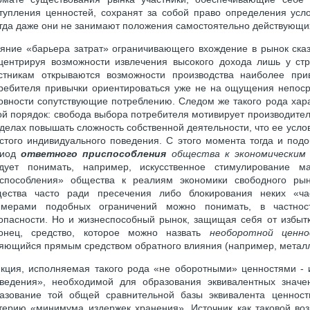
тупления ценностей, сохранят за собой право определения усло
гда даже они не занимают положения самостоятельно действующи
яние «барьера затрат» ограничивающего вхождение в рынок сказ
центрируя возможности извлечения высокого дохода лишь у стр
стникам открываются возможности производства наиболее при
ребителя привычки ориентироваться уже не на ощущения непос
овности сопутствующие потреблению. Следом же такого рода хар
ой порядок: свобода выбора потребителя мотивирует производите
делах повышать сложность собственной деятельности, что ее усл
стого индивидуального поведения. С этого момента тогда и под
иод
ответного приспособления
общества к экономическим
дует понимать, например, искусственное стимулирование ма
способления» общества к реалиям экономики свободного ры
ества часто ради пресечения либо блокирования неких «час
мерами подобных ограничений можно понимать, в частност
опасности. Но и жизнеспособный рынок, защищая себя от избытк
онец, средство, которое можно назвать
необоротной ценн
яющийся прямым средством обратного влияния (например, металлы в
кция, исполняемая такого рода «не оборотными» ценностями -
ведения», необходимой для образования эквивалентных значе
азование той общей сравнительной базы эквивалента ценност
терию «минимума издержек хранения». Источник как таковой воз