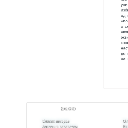
уни
изб
одн
«по
от
«ко
экв
кон
нас
ден
наш
ВАЖНО
Список авторов
От
Авторы в переводах
Ка