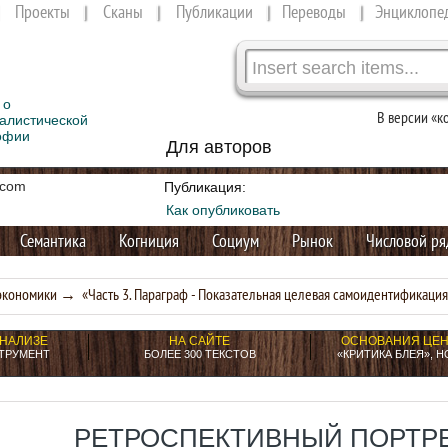
Проекты
Сканы
Публикации
Переводы
Энциклопе
 о
В версии «к
алистической
офии
Для авторов
l.com
Публикация:
Как опубликовать
Семантика
Когниция
Социум
Рынок
Числовой ря
экономики
→ «Часть 3. Параграф - Показательная целевая самоидентификация
АНАЛИЗЕ
НА САЙТЕ
ОСНОВАНИЯ ЦЕ
ТРУМЕНТ
БОЛЕЕ 300 ТЕКСТОВ
«КРИТИКА БЛЕЯ», Н
РЕТРОСПЕКТИВНЫЙ ПОРТР