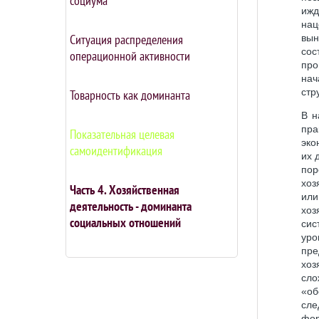
социума
ижд
нац
Ситуация распределения
вын
сос
операционной активности
про
нач
стр
Товарность как доминанта
В н
пра
Показательная целевая
эко
самоидентификация
их 
пор
хоз
Часть 4. Хозяйственная
или
деятельность - доминанта
хоз
социальных отношений
си
уро
пре
хоз
сло
«об
сле
фор